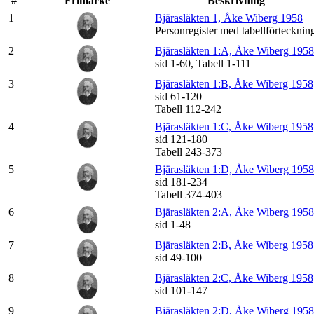
#
Frimärke
Beskrivning
1
Bjärasläkten 1, Åke Wiberg 1958
Personregister med tabellförtecknin
2
Bjärasläkten 1:A, Åke Wiberg 1958
sid 1-60, Tabell 1-111
3
Bjärasläkten 1:B, Åke Wiberg 1958
sid 61-120
Tabell 112-242
4
Bjärasläkten 1:C, Åke Wiberg 1958
sid 121-180
Tabell 243-373
5
Bjärasläkten 1:D, Åke Wiberg 1958
sid 181-234
Tabell 374-403
6
Bjärasläkten 2:A, Åke Wiberg 1958
sid 1-48
7
Bjärasläkten 2:B, Åke Wiberg 1958
sid 49-100
8
Bjärasläkten 2:C, Åke Wiberg 1958
sid 101-147
9
Bjärasläkten 2:D, Åke Wiberg 1958