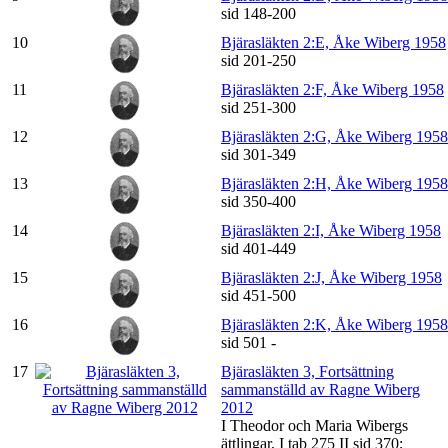
sid 148-200
10
Bjärasläkten 2:E, Åke Wiberg 1958
sid 201-250
11
Bjärasläkten 2:F, Åke Wiberg 1958
sid 251-300
12
Bjärasläkten 2:G, Åke Wiberg 1958
sid 301-349
13
Bjärasläkten 2:H, Åke Wiberg 1958
sid 350-400
14
Bjärasläkten 2:I, Åke Wiberg 1958
sid 401-449
15
Bjärasläkten 2:J, Åke Wiberg 1958
sid 451-500
16
Bjärasläkten 2:K, Åke Wiberg 1958
sid 501 -
17
Bjärasläkten 3, Fortsättning
sammanställd av Ragne Wiberg
2012
I Theodor och Maria Wibergs
ättlingar, I tab 275 II sid 370;