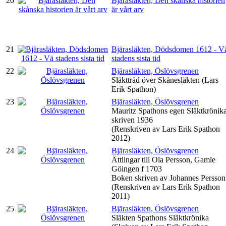
20
Bjärasläkten, Den skånska historien
är vårt arv
21
Bjärasläkten, Dödsdomen 1612 - V
stadens sista tid
22
Bjärasläkten, Öslövsgrenen
Släktträd över Skånesläkten (Lars
Erik Spathon)
23
Bjärasläkten, Öslövsgrenen
Mauritz Spathons egen Släktkrönik
skriven 1936
(Renskriven av Lars Erik Spathon
2012)
24
Bjärasläkten, Öslövsgrenen
Ättlingar till Ola Persson, Gamle
Göingen f 1703
Boken skriven av Johannes Persson
(Renskriven av Lars Erik Spathon
2011)
25
Bjärasläkten, Öslövsgrenen
Släkten Spathons Släktkrönika