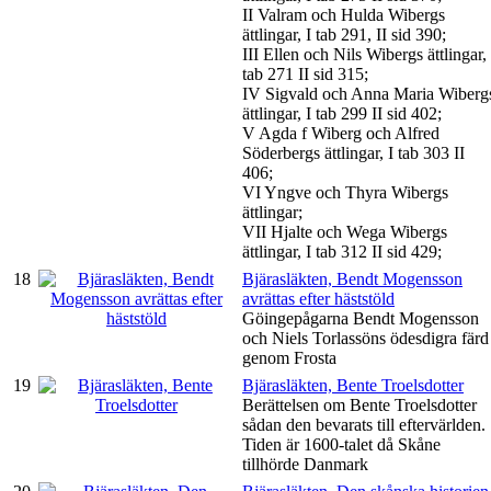
II Valram och Hulda Wibergs
ättlingar, I tab 291, II sid 390;
III Ellen och Nils Wibergs ättlingar, 
tab 271 II sid 315;
IV Sigvald och Anna Maria Wiberg
ättlingar, I tab 299 II sid 402;
V Agda f Wiberg och Alfred
Söderbergs ättlingar, I tab 303 II
406;
VI Yngve och Thyra Wibergs
ättlingar;
VII Hjalte och Wega Wibergs
ättlingar, I tab 312 II sid 429;
18
Bjärasläkten, Bendt Mogensson
avrättas efter häststöld
Göingepågarna Bendt Mogensson
och Niels Torlassöns ödesdigra färd
genom Frosta
19
Bjärasläkten, Bente Troelsdotter
Berättelsen om Bente Troelsdotter
sådan den bevarats till eftervärlden.
Tiden är 1600-talet då Skåne
tillhörde Danmark