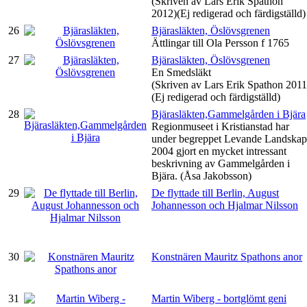
(Skriven av Lars Erik Spathon
2012)(Ej redigerad och färdigställd)
26
Bjärasläkten, Öslövsgrenen
Ättlingar till Ola Persson f 1765
27
Bjärasläkten, Öslövsgrenen
En Smedsläkt
(Skriven av Lars Erik Spathon 2011
(Ej redigerad och färdigställd)
28
Bjärasläkten,Gammelgården i Bjära
Regionmuseet i Kristianstad har
under begreppet Levande Landskap
2004 gjort en mycket intressant
beskrivning av Gammelgården i
Bjära. (Åsa Jakobsson)
29
De flyttade till Berlin, August
Johannesson och Hjalmar Nilsson
30
Konstnären Mauritz Spathons anor
31
Martin Wiberg - bortglömt geni