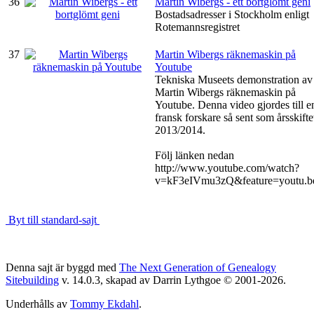
36
Martin Wibergs - ett bortglömt geni
Bostadsadresser i Stockholm enligt
Rotemannsregistret
37
Martin Wibergs räknemaskin på
Youtube
Tekniska Museets demonstration av
Martin Wibergs räknemaskin på
Youtube. Denna video gjordes till e
fransk forskare så sent som årsskifte
2013/2014.
Följ länken nedan
http://www.youtube.com/watch?
v=kF3eIVmu3zQ&feature=youtu.b
Byt till standard-sajt
Denna sajt är byggd med
The Next Generation of Genealogy
Sitebuilding
v. 14.0.3, skapad av Darrin Lythgoe © 2001-2026.
Underhålls av
Tommy Ekdahl
.