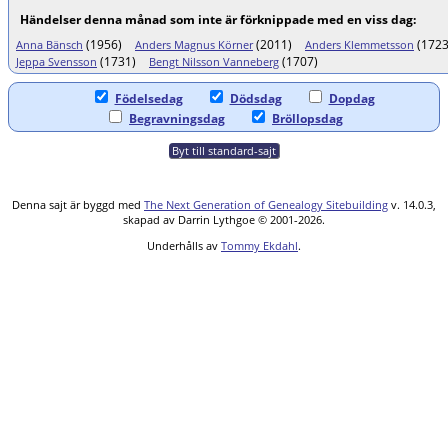
Händelser denna månad som inte är förknippade med en viss dag:
(1956)
(2011)
(1723
Anna Bänsch
Anders Magnus Körner
Anders Klemmetsson
(1731)
(1707)
Jeppa Svensson
Bengt Nilsson Vanneberg
Födelsedag
Dödsdag
Dopdag
Begravningsdag
Bröllopsdag
Byt till standard-sajt
Denna sajt är byggd med
The Next Generation of Genealogy Sitebuilding
v. 14.0.3,
skapad av Darrin Lythgoe © 2001-2026.
Underhålls av
Tommy Ekdahl
.