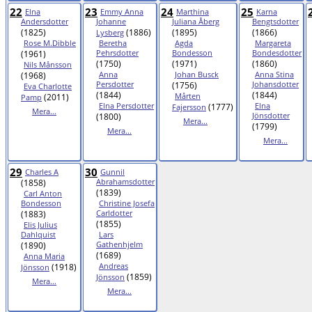
22
23
24
25
Elna
Emmy Anna
Marthina
Karna
Andersdotter
Johanne
Juliana Åberg
Bengtsdotter
(1825)
(1886)
(1895)
(1866)
Lysberg
Rose M.Dibble
Beretha
Agda
Margareta
(1961)
Pehrsdotter
Bondesson
Bondesdotter
(1750)
(1971)
(1860)
Nils Månsson
(1968)
Anna
Johan Busck
Anna Stina
Persdotter
(1756)
Johansdotter
Eva Charlotte
(1844)
(1844)
(2011)
Mårten
Pamp
Elna Persdotter
(1777)
Elna
Fajersson
Mera...
(1800)
Jönsdotter
Mera...
(1799)
Mera...
Mera...
29
30
Charles A
Gunnil
(1858)
Abrahamsdotter
(1839)
Carl Anton
Bondesson
Christine Josefa
(1883)
Carldotter
(1855)
Elis Julius
Dahlquist
Lars
(1890)
Gathenhjelm
(1689)
Anna Maria
(1918)
Andreas
Jönsson
(1859)
Jönsson
Mera...
Mera...