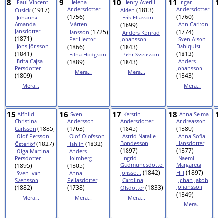
8
9
10
11
Paul Vincent
Helena
Henry Averill
Ingar
(1917)
Andersdotter
(1813)
Andersdotter
Cusick
Alden
(1756)
(1760)
Johanna
Erik Eliasson
Amanda
Mårten
(1699)
Ann Carlton
Jansdotter
(1725)
(1774)
Hansson
Anders Konrad
(1871)
Per Hector
Johansson
Sven A:son
Jöns Jönsson
(1866)
(1843)
Dahlquist
(1841)
(1813)
Edna Hodgson
Pehr Svensson
Brita Cajsa
(1889)
(1843)
Anders
Persdotter
Johansson
Mera...
Mera...
(1809)
(1843)
Mera...
Mera...
15
16
17
18
Alfhild
Sven
Kerstin
Anna Selma
Christina
Andersson
Andersdotter
Andreasson
(1885)
(1763)
(1845)
(1880)
Carlsson
Olof Persson
Olof Olofsson
Astrid Natalie
Anna Sofia
(1827)
(1832)
Bondesson
Hansdotter
Österlöf
Hahlin
(1897)
(1877)
Olga Martina
Anders
Persdotter
Holmberg
Ingrid
Naemi
(1895)
(1805)
Gudmundsdotter
Margareta
(1842)
(1897)
Jönsso...
Hill
Sven Ivan
Anna
Svensson
Pellasdotter
Carolina
Johan Jakob
(1882)
(1738)
(1833)
Johansson
Olsdotter
(1849)
Mera...
Mera...
Mera...
Mera...