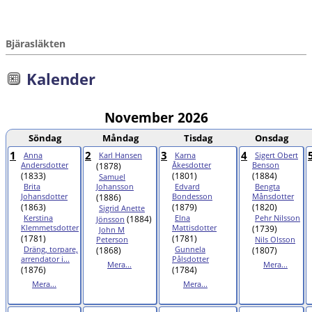
Bjärasläkten
Kalender
November 2026
Söndag
Måndag
Tisdag
Onsdag
1
2
3
4
Anna
Karl Hansen
Karna
Sigert Obert
Andersdotter
(1878)
Åkesdotter
Benson
(1833)
(1801)
(1884)
Samuel
Brita
Johansson
Edvard
Bengta
Johansdotter
(1886)
Bondesson
Månsdotter
(1863)
(1879)
(1820)
Sigrid Anette
Kerstina
(1884)
Elna
Pehr Nilsson
Jönsson
Klemmetsdotter
Mattisdotter
(1739)
John M
(1781)
(1781)
Peterson
Nils Olsson
Dräng, torpare,
(1868)
Gunnela
(1807)
arrendator i...
Pålsdotter
Mera...
Mera...
(1876)
(1784)
Mera...
Mera...