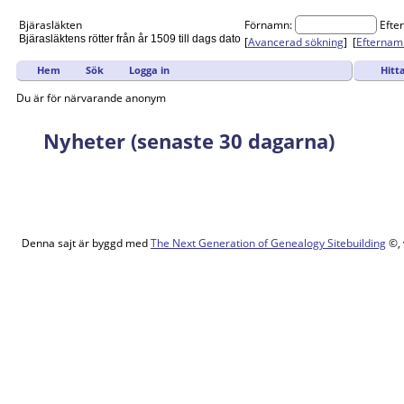
Bjärasläkten
Förnamn:
Efte
Bjärasläktens rötter från år 1509 till dags dato
[
Avancerad sökning
] [
Efternam
Hitt
Hem
Sök
Logga in
Du är för närvarande anonym
Nyheter (senaste 30 dagarna)
Denna sajt är byggd med
The Next Generation of Genealogy Sitebuilding
©, 