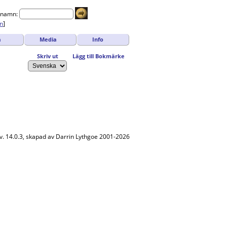
rnamn:
n
]
a
Media
Info
Skriv ut
Lägg till Bokmärke
v. 14.0.3, skapad av Darrin Lythgoe 2001-2026