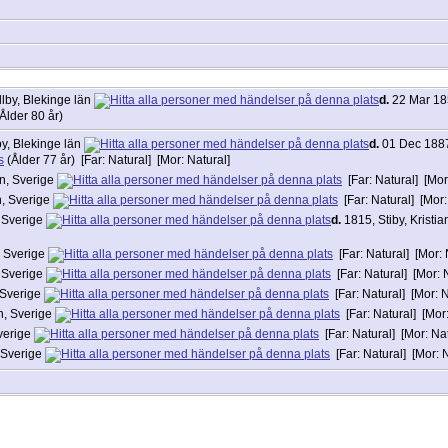
llby, Blekinge län
d.
22 Mar 185
Ålder 80 år)
by, Blekinge län
d.
01 Dec 1887,
(Ålder 77 år) [Far: Natural] [Mor: Natural]
än, Sverige
[Far: Natural] [Mor
n, Sverige
[Far: Natural] [Mor:
, Sverige
d.
1815, Stiby, Kristi
, Sverige
[Far: Natural] [Mor: 
, Sverige
[Far: Natural] [Mor: 
, Sverige
[Far: Natural] [Mor: N
än, Sverige
[Far: Natural] [Mor:
Sverige
[Far: Natural] [Mor: Nat
, Sverige
[Far: Natural] [Mor: N