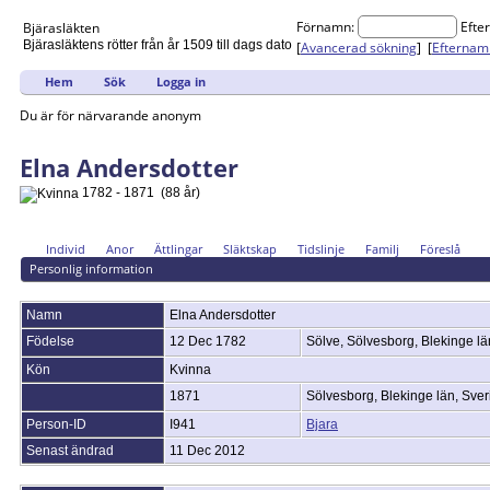
Förnamn:
Efte
Bjärasläkten
Bjärasläktens rötter från år 1509 till dags dato
[
Avancerad sökning
] [
Efternam
Hem
Sök
Logga in
Du är för närvarande anonym
Elna Andersdotter
1782 - 1871 (88 år)
Individ
Anor
Ättlingar
Släktskap
Tidslinje
Familj
Föreslå
Personlig information
Namn
Elna
Andersdotter
Födelse
12 Dec 1782
Sölve, Sölvesborg, Blekinge l
Kön
Kvinna
1871
Sölvesborg, Blekinge län, Sve
Person-ID
I941
Bjara
Senast ändrad
11 Dec 2012