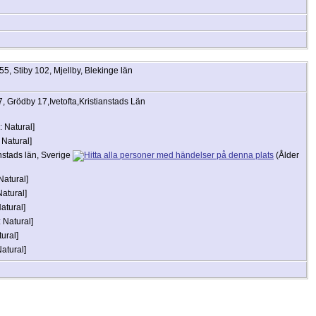
5, Stiby 102, Mjellby, Blekinge län
 Grödby 17,Ivetofta,Kristianstads Län
: Natural]
 Natural]
anstads län, Sverige
(Ålder
Natural]
Natural]
atural]
 Natural]
ural]
atural]