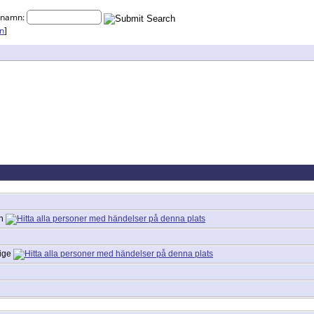
rnamn:
n
]
än
rige