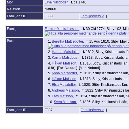
Mor
Elna Nilsdotter
,
f.
ca 1740
Relation
Natural
Familjens ID
F339
Familjeöversikt
|
Familj
Farmer Mattis Larsson
,
f.
30 Okt 1774, Stiby 102, Mje
(
Barn
1.
Beretha Mattisdotter
,
f.
15 Aug 1810, Stiby, Mjell
2.
Hanna Matsdotter
,
f.
1812, Stiby, Kristianstads l
3.
Karna Matsdotter
,
f.
1813, Stiby, Kristianstads lä
4.
Håkan Matsson
,
f.
1815, Stiby, Kristianstads län
0 år) [Far: Natural] [Mor: Natural]
5.
Anna Matsdotter
,
f.
1816, Stiby, Kristianstads län
6.
Håkan Matsson
,
f.
1818, Stiby, Kristianstads län
7.
Elsa Matsdotter
,
f.
1820, Stiby, Kristianstads län
8.
Andreas Matsson
,
f.
1822, Stiby, Kristianstads l
9.
Lars Matsson
,
f.
1824, Stiby, Kristianstads län, 
10.
Sven Matsson
,
f.
1826, Stiby, Kristianstads län
Familjens ID
F337
Familjeöversikt
|