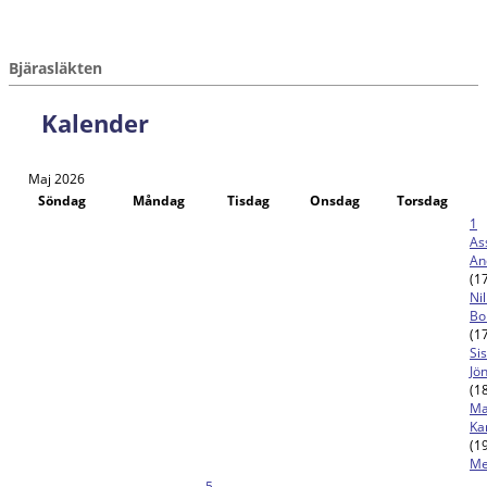
Bjärasläkten
Kalender
Maj 2026
Söndag
Måndag
Tisdag
Onsdag
Torsdag
1
As
An
(1
Nil
Bo
(1
Si
Jö
(1
Ma
Ka
(1
Me
5