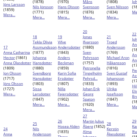
(1878)
(1970)
Måns
(1808)
Jo
Jöns Larsson
Nils Jönsson
Hans Olsson
Svensson
Sven Nilsson
(1
(1859)
(1771)
(1815)
(1876)
(1834)
Me
Mera...
Mera...
Mera...
Mera...
Mera...
20
22
18
19
Jonas
21
Jo
Tekla Olivia
Vifve
Ifvarsson
Troed
An
17
Assmundsson
Andersdotter
(1880)
Andersson
(1
Anna Catharina
(1877)
(1843)
Sven
(1769)
An
Hector
(1861)
Johanna
Anders
Pehrsson
Michael Aron
An
Anna Olasdotter
Hansdotter
Beckman
(1757)
Håkansson
(1
(1809)
(1880)
(1859)
Petronella
(1816)
Pe
Jon Olsson
Svendborg
Karin Sofia
Tingelholm
Sven Gustaf
As
(1717)
Hansdotter
Ersdotter
Pehrsd...
Johansson
(1
Jöns Olsson
(1803)
(1807)
(1833)
(1893)
Hi
(1727)
Sissa
Nilla
Johan Erik
Ulrika
El
Mera...
Larsdotter
Fajersdotter
Georg
Josefsson
Br
(1847)
(1902)
Spaton
(1847)
(1
Mera...
Mera...
(1920)
Mera...
Me
Mera...
27
26
Martin Julius
29
25
28
Hosea Alden
Åberg
(1852)
Ka
24
Nils
Kerstin
(1835)
Alma
If
Anna
Andersson
Åkesdotter
Thora
Johanna
(1