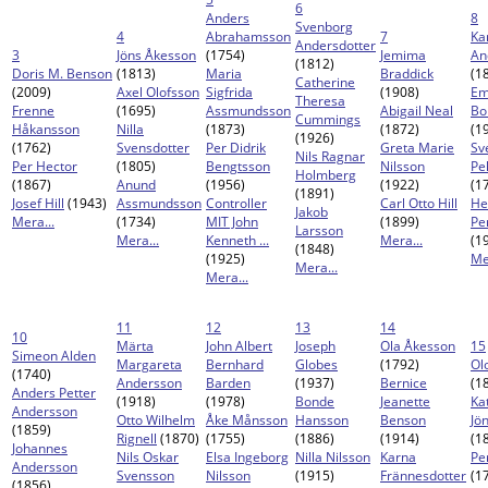
6
Anders
8
Svenborg
4
Abrahamsson
7
Ka
Andersdotter
3
Jöns Åkesson
(1754)
Jemima
An
(1812)
Doris M. Benson
(1813)
Maria
Braddick
(1
Catherine
(2009)
Axel Olofsson
Sigfrida
(1908)
E
Theresa
Frenne
(1695)
Assmundsson
Abigail Neal
Bo
Cummings
Håkansson
Nilla
(1873)
(1872)
(1
(1926)
(1762)
Svensdotter
Per Didrik
Greta Marie
Sv
Nils Ragnar
Per Hector
(1805)
Bengtsson
Nilsson
Pe
Holmberg
(1867)
Anund
(1956)
(1922)
(1
(1891)
Josef Hill
(1943)
Assmundsson
Controller
Carl Otto Hill
He
Jakob
Mera...
(1734)
MIT John
(1899)
Pe
Larsson
Mera...
Kenneth ...
Mera...
(1
(1848)
(1925)
Me
Mera...
Mera...
11
12
13
14
10
Märta
John Albert
Joseph
Ola Åkesson
15
Simeon Alden
Margareta
Bernhard
Globes
(1792)
Ol
(1740)
Andersson
Barden
(1937)
Bernice
(1
Anders Petter
(1918)
(1978)
Bonde
Jeanette
Ka
Andersson
Otto Wilhelm
Åke Månsson
Hansson
Benson
Jö
(1859)
Rignell
(1870)
(1755)
(1886)
(1914)
(1
Johannes
Nils Oskar
Elsa Ingeborg
Nilla Nilsson
Karna
Pe
Andersson
Svensson
Nilsson
(1915)
Frännesdotter
(1
(1856)