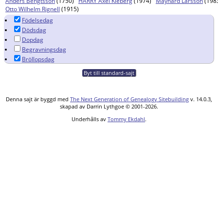
Anders Bengtsson
(1750)
HARRY Axel Kleberg
(1974)
Maynard Larsson
(198
Otto Wilhelm Rignell
(1915)
Födelsedag
Dödsdag
Dopdag
Begravningsdag
Bröllopsdag
Byt till standard-sajt
Denna sajt är byggd med
The Next Generation of Genealogy Sitebuilding
v. 14.0.3,
skapad av Darrin Lythgoe © 2001-2026.
Underhålls av
Tommy Ekdahl
.