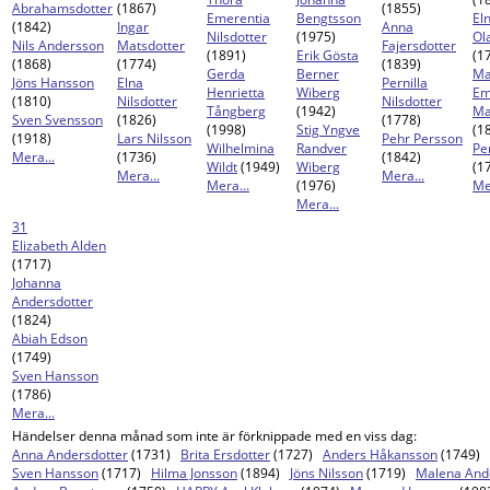
Abrahamsdotter
(1867)
(1855)
Emerentia
Bengtsson
El
(1842)
Ingar
Anna
Nilsdotter
(1975)
Ol
Nils Andersson
Matsdotter
Fajersdotter
(1891)
Erik Gösta
(1
(1868)
(1774)
(1839)
Gerda
Berner
Ma
Jöns Hansson
Elna
Pernilla
Henrietta
Wiberg
Em
(1810)
Nilsdotter
Nilsdotter
Tångberg
(1942)
Ma
Sven Svensson
(1826)
(1778)
(1998)
Stig Yngve
(1
(1918)
Lars Nilsson
Pehr Persson
Wilhelmina
Randver
Pe
Mera...
(1736)
(1842)
Wildt
(1949)
Wiberg
(1
Mera...
Mera...
Mera...
(1976)
Me
Mera...
31
Elizabeth Alden
(1717)
Johanna
Andersdotter
(1824)
Abiah Edson
(1749)
Sven Hansson
(1786)
Mera...
Händelser denna månad som inte är förknippade med en viss dag:
Anna Andersdotter
(1731)
Brita Ersdotter
(1727)
Anders Håkansson
(1749)
Sven Hansson
(1717)
Hilma Jonsson
(1894)
Jöns Nilsson
(1719)
Malena And